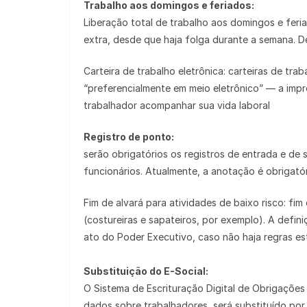
Trabalho aos domingos e feriados:
Liberação total de trabalho aos domingos e fer
extra, desde que haja folga durante a semana.
Carteira de trabalho eletrônica: carteiras de tra
“preferencialmente em meio eletrônico” — a impre
trabalhador acompanhar sua vida laboral
Registro de ponto:
serão obrigatórios os registros de entrada e d
funcionários. Atualmente, a anotação é obrigató
Fim de alvará para atividades de baixo risco: fi
(costureiras e sapateiros, por exemplo). A defin
ato do Poder Executivo, caso não haja regras est
Substituição do E-Social:
O Sistema de Escrituração Digital de Obrigações F
dados sobre trabalhadores, será substituído por