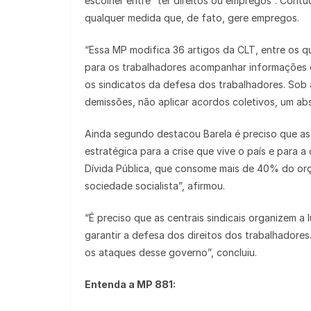
escolher entre “ter direitos ou empregos”. Contu
qualquer medida que, de fato, gere empregos.
“Essa MP modifica 36 artigos da CLT, entre os qua
para os trabalhadores acompanhar informações de s
os sindicatos da defesa dos trabalhadores. Sob 
demissões, não aplicar acordos coletivos, um abs
Ainda segundo destacou Barela é preciso que as
estratégica para a crise que vive o país e para a
Dívida Pública, que consome mais de 40% do orç
sociedade socialista”, afirmou.
“É preciso que as centrais sindicais organizem a
garantir a defesa dos direitos dos trabalhadores
os ataques desse governo”, concluiu.
Entenda a MP 881: