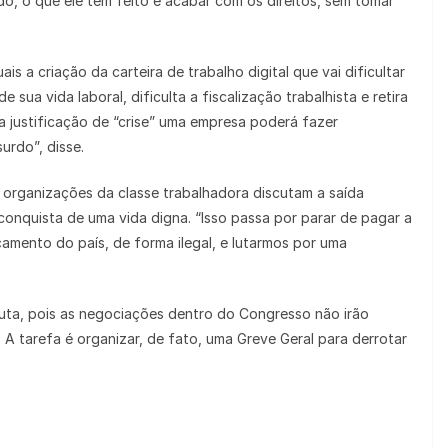
do, o que ele tem feito é acabar com os direitos, sem tomar
is a criação da carteira de trabalho digital que vai dificultar
ua vida laboral, dificulta a fiscalização trabalhista e retira
a justificação de “crise” uma empresa poderá fazer
urdo”, disse.
 organizações da classe trabalhadora discutam a saída
 conquista de uma vida digna. “Isso passa por parar de pagar a
amento do país, de forma ilegal, e lutarmos por uma
 luta, pois as negociações dentro do Congresso não irão
. A tarefa é organizar, de fato, uma Greve Geral para derrotar