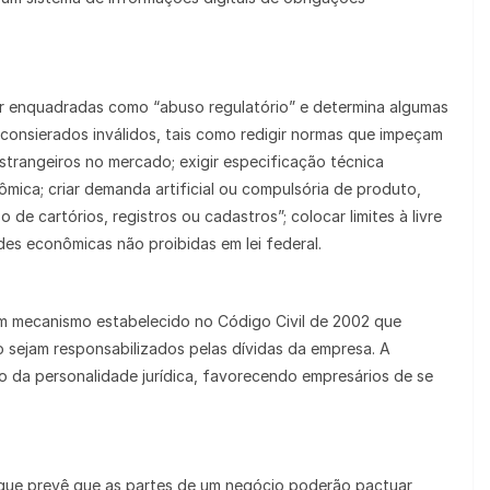
r enquadradas como “abuso regulatório” e determina algumas
consierados inválidos, tais como redigir normas que impeçam
trangeiros no mercado; exigir especificação técnica
mica; criar demanda artificial ou compulsória de produto,
o de cartórios, registros ou cadastros”; colocar limites à livre
es econômicas não proibidas em lei federal.
um mecanismo estabelecido no Código Civil de 2002 que
o sejam responsabilizados pelas dívidas da empresa. A
o da personalidade jurídica, favorecendo empresários de se
l que prevê que as partes de um negócio poderão pactuar