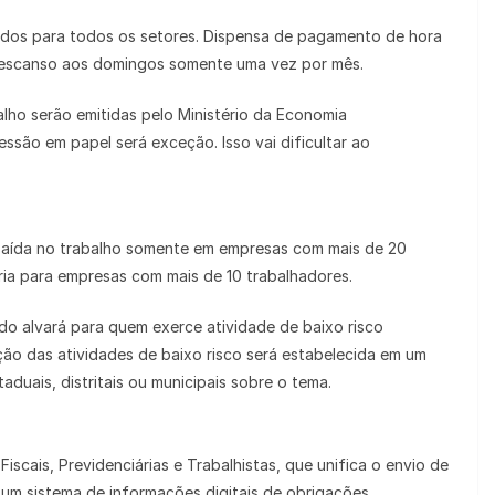
iados para todos os setores. Dispensa de pagamento de hora
 Descanso aos domingos somente uma vez por mês.
balho serão emitidas pelo Ministério da Economia
ssão em papel será exceção. Isso vai dificultar ao
e saída no trabalho somente em empresas com mais de 20
ria para empresas com mais de 10 trabalhadores.
m do alvará para quem exerce atividade de baixo risco
ição das atividades de baixo risco será estabelecida em um
aduais, distritais ou municipais sobre o tema.
iscais, Previdenciárias e Trabalhistas, que unifica o envio de
 um sistema de informações digitais de obrigações