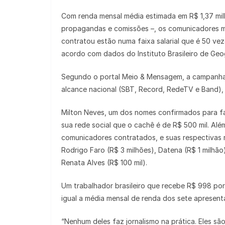
Com renda mensal média estimada em R$ 1,37 milh
propagandas e comissões –, os comunicadores mi
contratou estão numa faixa salarial que é 50 ve
acordo com dados do Instituto Brasileiro de Geogr
Segundo o portal Meio & Mensagem, a campanha 
alcance nacional (SBT, Record, RedeTV e Band),
Milton Neves, um dos nomes confirmados para fa
sua rede social que o cachê é de R$ 500 mil. Além
comunicadores contratados, e suas respectivas r
Rodrigo Faro (R$ 3 milhões), Datena (R$ 1 milhão
Renata Alves (R$ 100 mil).
Um trabalhador brasileiro que recebe R$ 998 por 
igual a média mensal de renda dos sete apresen
“Nenhum deles faz jornalismo na prática. Eles s