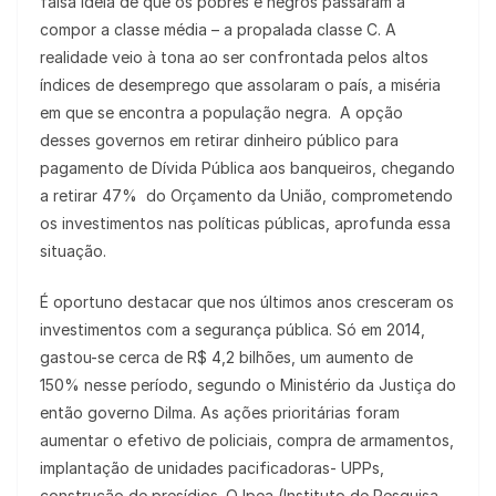
falsa ideia de que os pobres e negros passaram a
compor a classe média – a propalada classe C. A
realidade veio à tona ao ser confrontada pelos altos
índices de desemprego que assolaram o país, a miséria
em que se encontra a população negra. A opção
desses governos em retirar dinheiro público para
pagamento de Dívida Pública aos banqueiros, chegando
a retirar 47% do Orçamento da União, comprometendo
os investimentos nas políticas públicas, aprofunda essa
situação.
É oportuno destacar que nos últimos anos cresceram os
investimentos com a segurança pública. Só em 2014,
gastou-se cerca de R$ 4,2 bilhões, um aumento de
150% nesse período, segundo o Ministério da Justiça do
então governo Dilma. As ações prioritárias foram
aumentar o efetivo de policiais, compra de armamentos,
implantação de unidades pacificadoras- UPPs,
construção de presídios. O Ipea (Instituto de Pesquisa