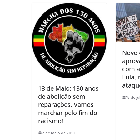
Novo 
aprov
com a
Lula,
ataqu
13 de Maio: 130 anos
de abolição sem
15 de j
reparações. Vamos
marchar pelo fim do
racismo!
7 de maio de 2018